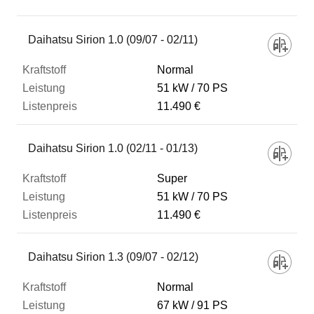
Fahrzeug
Daihatsu Sirion 1.0 (09/07 - 02/11)
Normal
Kraftstoff
51 kW
70 PS
11.490 €
Leistung
Daihatsu Sirion 1.0 (02/11 - 01/13)
Listenpreis
Super
51 kW
70 PS
11.490 €
Zum Vergleich hinzufügen
Daihatsu Sirion 1.3 (09/07 - 02/12)
Normal
67 kW
91 PS