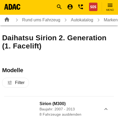
Navigation
Suche
Seiteninhalt
Fußzeile
Nothilfe
MENÜ
Rund ums Fahrzeug
Autokatalog
Marken
Daihatsu Sirion 2. Generation
(1. Facelift)
Modelle
Filter
Sirion (M300)
Baujahr: 2007 - 2013
8
Fahrzeug
e
ausblenden