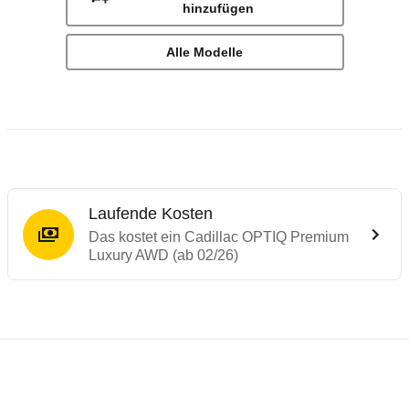
hinzufügen
Alle Modelle
Laufende Kosten
Das kostet ein Cadillac OPTIQ Premium
Luxury AWD (ab 02/26)
Laufende Kosten
Rückrufe & Mängel des Cadillac OPTIQ
Reichweitenrechner
Crashtest Cadillac Optiq
Technische Daten des
Cadillac OPTIQ Pr