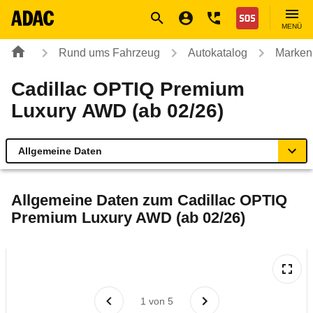
Navigation
Suche
Seiteninhalt
Fußzeile
Nothilfe
MENÜ
Rund ums Fahrzeug
Autokatalog
Marken
Cadillac OPTIQ Premium
Luxury AWD (ab 02/26)
Allgemeine Daten
Allgemeine Daten
Allgemeine Daten zum
Cadillac OPTIQ
Premium Luxury AWD (ab 02/26)
Technische Daten
Laufende Kosten
Rückrufe & Mängel
1
von
5