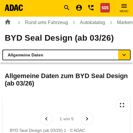
Navigation
Suche
Seiteninhalt
Fußzeile
Nothilfe
MENÜ
Rund ums Fahrzeug
Autokatalog
Marken
BYD Seal Design (ab 03/26)
Allgemeine Daten
Allgemeine Daten
Allgemeine Daten zum
BYD Seal Design
(ab 03/26)
Technische Daten
Laufende Kosten
Rückrufe & Mängel
1
von
5
BYD Seal Design (ab 03/26) 1
© ADAC