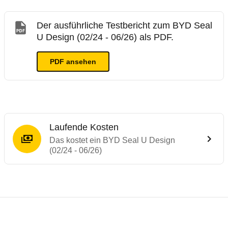
Der ausführliche Testbericht zum BYD Seal
U Design (02/24 - 06/26) als PDF.
PDF ansehen
Laufende Kosten
Das kostet ein BYD Seal U Design
(02/24 - 06/26)
Testergebnisse von ähnlichen Autos
Laufende Kosten
Rückrufe & Mängel des BYD Seal U
ADAC Ecotest
Reichweitenrechner
Crashtest BYD SEAL-U
Technische Daten des
BYD Seal U Design 