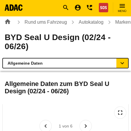
Navigation
Suche
Seiteninhalt
Fußzeile
Nothilfe
MENÜ
Rund ums Fahrzeug
Autokatalog
Marken
BYD Seal U Design (02/24 -
06/26)
Allgemeine Daten
Allgemeine Daten
Allgemeine Daten zum
BYD Seal U
Design (02/24 - 06/26)
Technische Daten
Ähnliche Autotests
Laufende Kosten
1
von
6