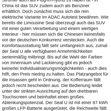
Stromer auch als Plug-in-Hybrid zu haben ist - in
China ist das SUV zudem auch als Benziner
erhältlich. Doch zunächst muss sich die rein
elektrische Variante im ADAC Autotest bewähren. Wie
bereits die Limousine Seal überzeugt auch das SUV
mit einer guten Verarbeitung und einem wertigen
Interieur - hier müssen sich die Chinesen keinesfalls
vor der deutschen Konkurrenz verstecken. Auch die
Komfortausstattung fällt sehr umfangreich aus, zumal
der Seal U alle verfügbaren Annehmlichkeiten
serienmäßig mitbringt. Bis auf die Wahl der Farben
von Innenraum und Lackierung gibt es jedoch
keinerlei Individualisierungsmöglichkeiten - auch dies
hilft, den Preis niedrig zu halten. Das Platzangebot für
die Insassen geht in Ordnung, der Kofferraum fällt
jedoch recht bescheiden aus. Die Bedienung leidet
unter der strikten Ausrichtung auf den drehbaren
Touchscreen und beinhaltet einen großes
Ablenkungspotenzial. Der Seal U ist mit einer 87 kWh
großen LFP-Batterie ausgerüstet, die Reichweite fällt