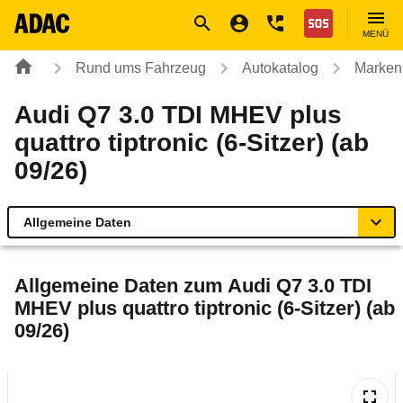
Navigation
Suche
Seiteninhalt
Fußzeile
Nothilfe
MENÜ
Rund ums Fahrzeug
Autokatalog
Marken
Audi Q7 3.0 TDI MHEV plus
quattro tiptronic (6-Sitzer) (ab
09/26)
Allgemeine Daten
Allgemeine Daten
Allgemeine Daten zum
Audi Q7 3.0 TDI
MHEV plus quattro tiptronic (6-Sitzer) (ab
Technische Daten
09/26)
Laufende Kosten