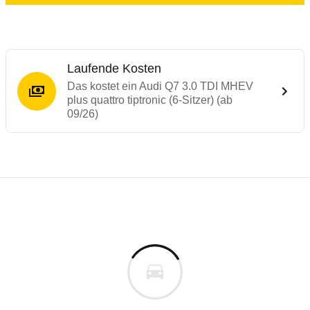
Laufende Kosten
Das kostet ein Audi Q7 3.0 TDI MHEV
plus quattro tiptronic (6-Sitzer) (ab
09/26)
Laufende Kosten
Rückrufe & Mängel des Audi Q7
Technische Daten des
Audi Q7 3.0 TDI MHE
Individuelle Berechnung
Berechnung
Keine gemeldeten Mängel
s
92.390 €
Fahrzeugpreis
Aktuell liegen uns keine Informationen zu Mängeln vo
0 km