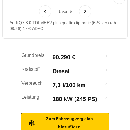
Rückrufe & Mängel
1
von
5
Audi Q7 3.0 TDI MHEV plus quattro tiptronic (6-Sitzer) (ab
09/26) 1
© ADAC
Grundpreis
90.290 €
Kraftstoff
Diesel
Verbrauch
7,3 l/100 km
Leistung
180 kW (245 PS)
Zum Fahrzeugvergleich
hinzufügen