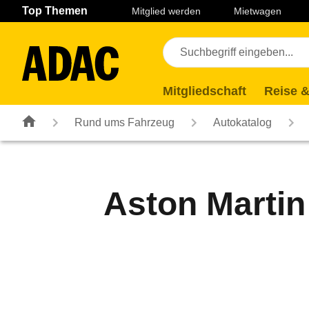
Navigation
Suche
Seiteninhalt
Fußzeile
Top Themen
Mitglied werden
Mietwagen
Mitgliedschaft
Reise &
Rund ums Fahrzeug
Autokatalog
Aston Marti