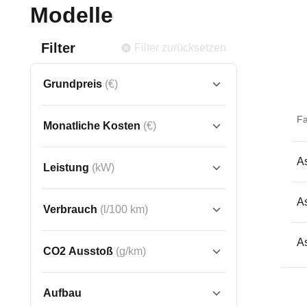
Modelle
Filter
Filter zurücksetzen
Grundpreis
(€)
F
Monatliche Kosten
(€)
As
Leistung
(kW)
As
Verbrauch
(l/100 km)
As
CO2 Ausstoß
(g/km)
Aufbau