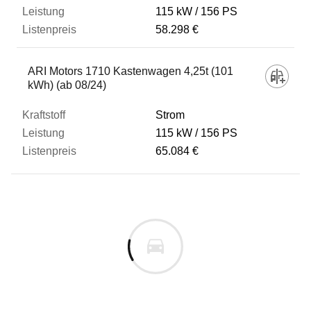
115 kW
156 PS
58.298 €
ARI Motors 1710 Kastenwagen 4,25t (101
kWh) (ab 08/24)
Strom
115 kW
156 PS
65.084 €