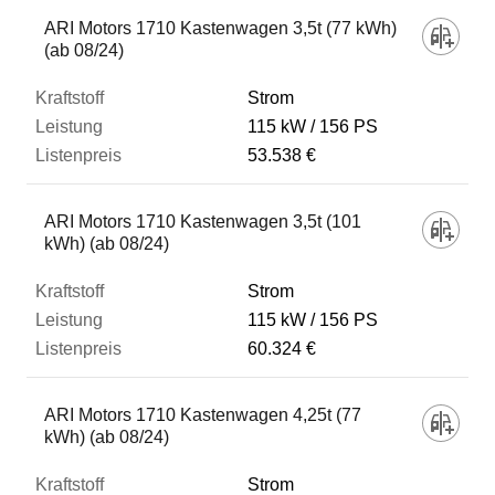
Fahrzeug
ARI Motors 1710 Kastenwagen 3,5t (77 kWh)
(ab 08/24)
Kraftstoff
Strom
115 kW
156 PS
53.538 €
Leistung
ARI Motors 1710 Kastenwagen 3,5t (101
Listenpreis
kWh) (ab 08/24)
Strom
Zum Vergleich hinzufügen
115 kW
156 PS
60.324 €
ARI Motors 1710 Kastenwagen 4,25t (77
kWh) (ab 08/24)
Strom