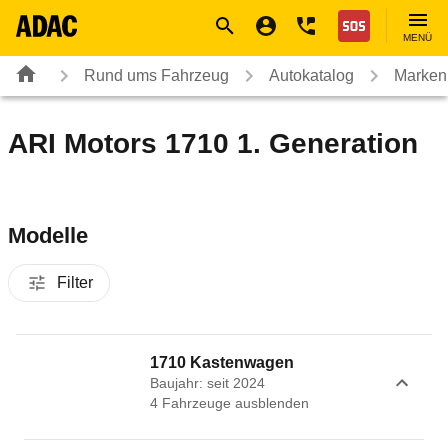
Navigation
Suche
Seiteninhalt
Fußzeile
Nothilfe
MENÜ
Rund ums Fahrzeug
Autokatalog
Marken
ARI Motors 1710 1. Generation
Modelle
Filter
1710 Kastenwagen
Baujahr: seit 2024
4
Fahrzeug
e
ausblenden