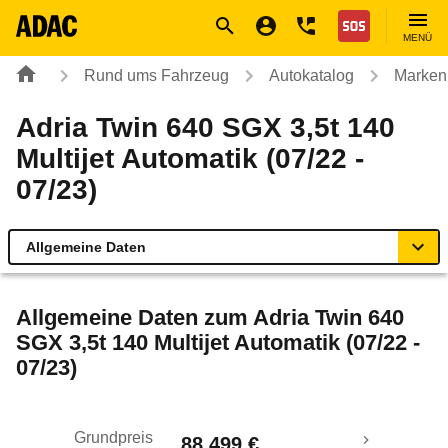
Navigation
Suche
Seiteninhalt
Fußzeile
Nothilfe
MENÜ
Rund ums Fahrzeug
Autokatalog
Marken
Adria Twin 640 SGX 3,5t 140
Multijet Automatik (07/22 -
07/23)
Allgemeine Daten
Allgemeine Daten
Allgemeine Daten zum
Adria Twin 640
SGX 3,5t 140 Multijet Automatik (07/22 -
Technische Daten
07/23)
Grundpreis
88.499 €