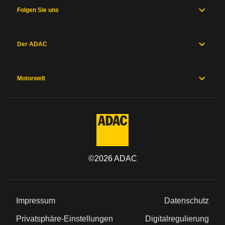
Folgen Sie uns
Inhaltsverzeichnis
Der ADAC
Allgemein
Motor
und
Antrieb
Motorwelt
Maße
und
Gewichte
Karosserie
und
Fahrwerk
Messwerte
Hersteller
©
2026
ADAC
Sicherheitsausstattung
Herstellergarantien
Preise und
Ausstattung
Impressum
Datenschutz
Privatsphäre-Einstellungen
Digitalregulierung