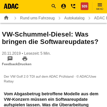
Navigation
Suche
Seiteninhalt
Fußzeile
Nothilfe
MENÜ
Rund ums Fahrzeug
Autokatalog
ADAC E
VW-Schummel-Diesel: Was
bringen die Softwareupdates?
20.11.2019
• Lesezeit: 5 Min.
Feedback
Drucken
Der VW Golf 2.0 TDI auf dem ADAC Prüfstand
© ADAC/Uwe
Rattay
Vom Abgasbetrug betroffene Modelle aus dem
VW-Konzern müssen ein Softwareupdate
aufspielen lassen. Was die Überarbeitung