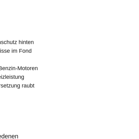
schutz hinten
nisse im Fond
Benzin-Motoren
zleistung
rsetzung raubt
iedenen