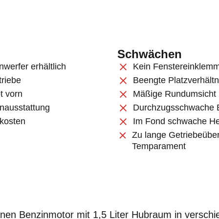
Schwächen
werfer erhältlich
Kein Fenstereinklemm
triebe
Beengte Platzverhält
 vorn
Mäßige Rundumsicht
nausstattung
Durchzugsschwache 
skosten
Im Fond schwache Hei
Zu lange Getriebeübe
Temparament
inen Benzinmotor mit 1,5 Liter Hubraum in versch