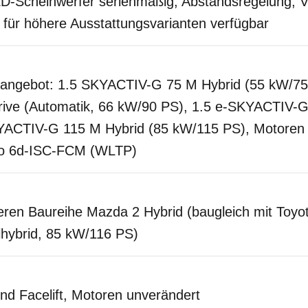
-Scheinwerfer serienmäßig; Abstandsregelung, Ve
ür höhere Ausstattungsvarianten verfügbar
enangebot: 1.5 SKYACTIV-G 75 M Hybrid (55 kW/7
ve (Automatik, 66 kW/90 PS), 1.5 e-SKYACTIV-G
YACTIV-G 115 M Hybrid (85 kW/115 PS), Motoren e
ro 6d-ISC-FCM (WLTP)
eren Baureihe Mazda 2 Hybrid (baugleich mit Toyot
lhybrid, 85 kW/116 PS)
und Facelift, Motoren unverändert