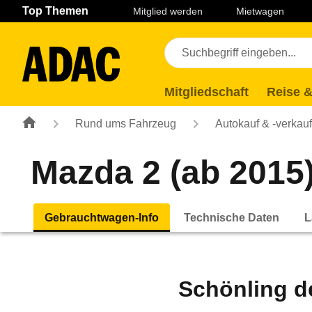
Navigation
Suche
Seiteninhalt
Fußzeile
Top Themen
Mitglied werden
Mietwagen
Mitgliedschaft
Reise &
Rund ums Fahrzeug
Autokauf & -verkauf
Mazda 2 (ab 2015
Gebrauchtwagen-Info
Technische Daten
L
Schönling d