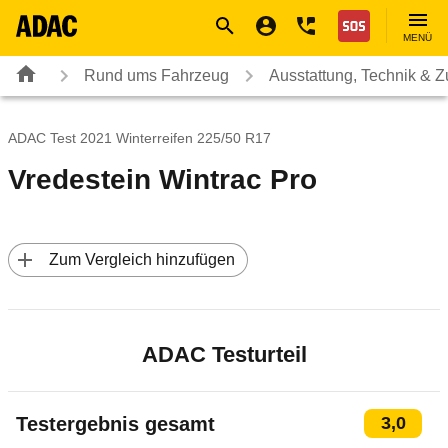
Navigation
Suche
Seiteninhalt
Fußzeile
Nothilfe
MENÜ
Rund ums Fahrzeug
Ausstattung, Technik & 
ADAC Test 2021 Winterreifen 225/50 R17
Vredestein Wintrac Pro
 Zum Vergleich hinzufügen
ADAC Testurteil
Testergebnis gesamt
3,0