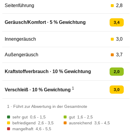
Seitenführung
2,8
Geräusch/Komfort
·
5
% Gewichtung
3,4
Innengeräusch
3,0
Außengeräusch
3,7
Kraftstoffverbrauch
·
10
% Gewichtung
2,0
1
3,0
Verschleiß
·
10
% Gewichtung
1
·
Führt zur Abwertung in der Gesamtnote
sehr gut
0,6 - 1,5
gut
1,6 - 2,5
befriedigend
2,6 - 3,5
ausreichend
3,6 - 4,5
mangelhaft
4,6 - 5,5