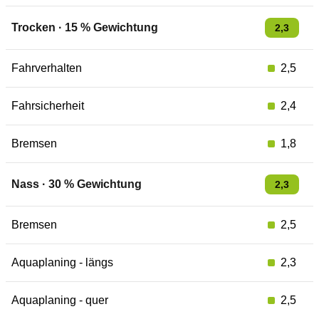
Trocken
·
15
% Gewichtung
2,3
Fahrverhalten
2,5
Fahrsicherheit
2,4
Bremsen
1,8
Nass
·
30
% Gewichtung
2,3
Bremsen
2,5
Aquaplaning - längs
2,3
Aquaplaning - quer
2,5