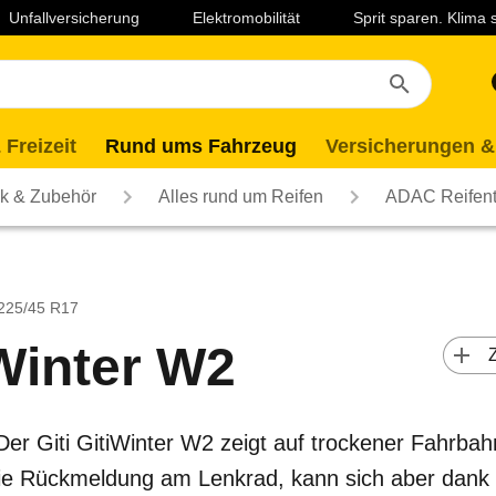
Unfallversicherung
Elektromobilität
Sprit sparen. Klima
 Freizeit
Rund ums Fahrzeug
Versicherungen &
ik & Zubehör
Alles rund um Reifen
ADAC Reifent
 225/45 R17
iWinter W2
 
 Der Giti GitiWinter W2 zeigt auf trockener Fahrba
wie Rückmeldung am Lenkrad, kann sich aber dank