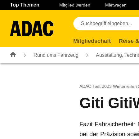
Navigation
Suche
Seiteninhalt
Fußzeile
Top Themen
Mitglied werden
Mietwagen
Mitgliedschaft
Reise &
Rund ums Fahrzeug
Ausstattung, Techn
ADAC Test 2023 Winterreifen
Giti Git
Fazit Fahrsicherheit:
bei der Präzision so