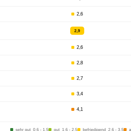
2,6
2,9
2,6
2,8
2,7
3,4
4,1
sehr gut
0,6 - 1,5
gut
1,6 - 2,5
befriedigend
2,6 - 3,5