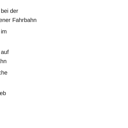
bei der
kener Fahrbahn
 im
 auf
ahn
che
ieb