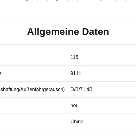
Allgemeine Daten
115
e
91 H
sshaftung/Außenfahrgeräusch)
D/B/71 dB
neu
China