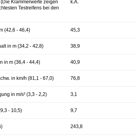
s (Die Klammerwerte zeigen
k.A.
htesten Testreifens bei den
 (42,6 - 46,4)
45,3
lt in m (34,2 - 42,8)
38,9
 in m (36,4 - 44,4)
40,9
w. in km/h (81,1 - 67,0)
76,8
ng in m/s² (3,3 - 2,2)
3,1
9,3 - 10,5)
9,7
6)
243,8