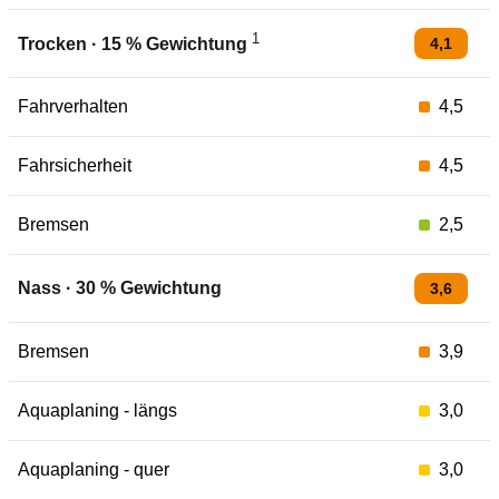
1
4,1
Trocken
·
15
% Gewichtung
Fahrverhalten
4,5
Fahrsicherheit
4,5
Bremsen
2,5
Nass
·
30
% Gewichtung
3,6
Bremsen
3,9
Aquaplaning - längs
3,0
Aquaplaning - quer
3,0