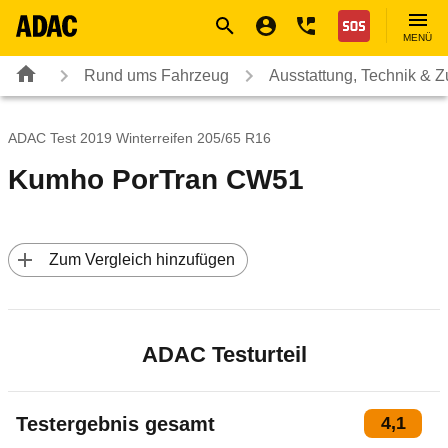
Navigation
Suche
Seiteninhalt
Fußzeile
Nothilfe
MENÜ
Rund ums Fahrzeug
Ausstattung, Technik & 
ADAC Test 2019 Winterreifen 205/65 R16
Kumho PorTran CW51
 Zum Vergleich hinzufügen
ADAC Testurteil
Testergebnis gesamt
4,1