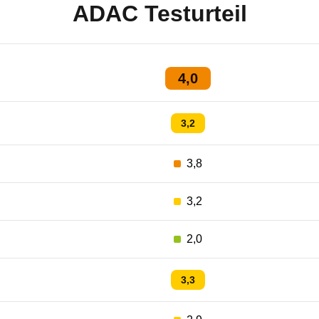
ADAC Testurteil
4,0
3,2
3,8
3,2
2,0
3,3