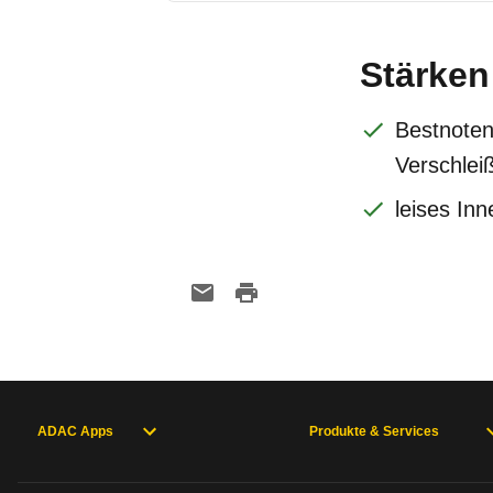
Stärken
Bestnoten
Verschlei
leises In
ADAC Apps
Produkte & Services