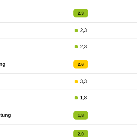
2,3
2,3
2,3
ng
2,6
3,3
1,8
tung
1,8
2,0