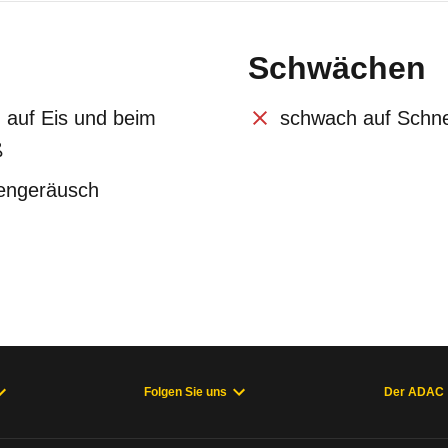
Schwächen
 auf Eis und beim
schwach auf Schn
ß
nengeräusch
Folgen Sie uns
Der ADAC