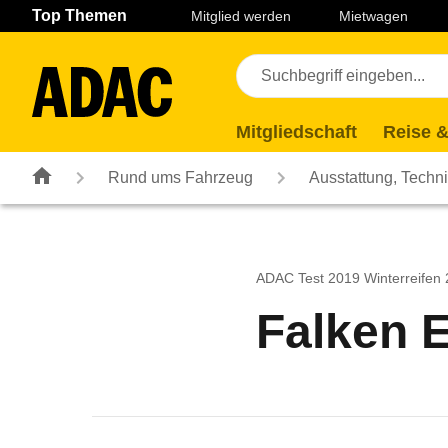
Navigation
Suche
Seiteninhalt
Fußzeile
Top Themen
Mitglied werden
Mietwagen
Mitgliedschaft
Reise &
Rund ums Fahrzeug
Ausstattung, Techn
ADAC Test 2019 Winterreifen
Falken 