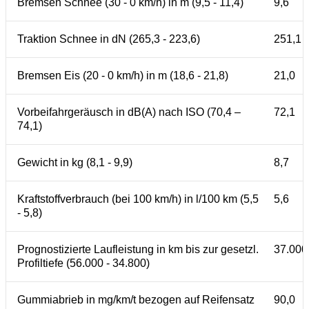
Bremsen Schnee (30 - 0 km/h) in m (9,5 - 11,4)
9,6
Traktion Schnee in dN (265,3 - 223,6)
251,1
Bremsen Eis (20 - 0 km/h) in m (18,6 - 21,8)
21,0
Vorbeifahrgeräusch in dB(A) nach ISO (70,4 –
72,1
74,1)
Gewicht in kg (8,1 - 9,9)
8,7
Kraftstoffverbrauch (bei 100 km/h) in l/100 km (5,5
5,6
- 5,8)
Prognostizierte Laufleistung in km bis zur gesetzl.
37.000
Profiltiefe (56.000 - 34.800)
Gummiabrieb in mg/km/t bezogen auf Reifensatz
90,0