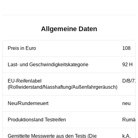
Allgemeine Daten
Preis in Euro
108
Last- und Geschwindigkeitskategorie
92 H
EU-Reifenlabel
D/B/72
(Rollwiderstand/Nasshaftung/Außenfahrgeräusch)
Neu/Runderneuert
neu
Produktionsland Testreifen
Rumän
Gemittelte Messwerte aus den Tests (Die
k.A.