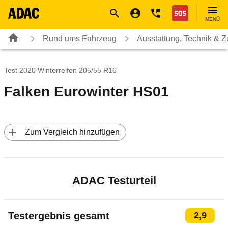
Navigation
Suche
Seiteninhalt
Fußzeile
Nothilfe
MENÜ
Rund ums Fahrzeug
Ausstattung, Technik & 
Test 2020 Winterreifen 205/55 R16
Falken Eurowinter HS01
 Zum Vergleich hinzufügen
ADAC Testurteil
Testergebnis gesamt
2,9