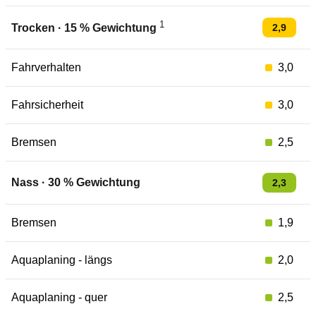
1
2,9
Trocken
·
15
% Gewichtung
Fahrverhalten
3,0
Fahrsicherheit
3,0
Bremsen
2,5
Nass
·
30
% Gewichtung
2,3
Bremsen
1,9
Aquaplaning - längs
2,0
Aquaplaning - quer
2,5