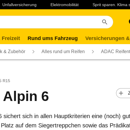
Unfallversicherung
Elektromobilität
Sprit sparen. Klima
 Freizeit
Rund ums Fahrzeug
Versicherungen &
ik & Zubehör
Alles rund um Reifen
ADAC Reifent
65 R15
 Alpin 6
 
sichert sich in allen Hauptkriterien eine (noch) g
Platz auf dem Siegertreppchen sowie das Prädika