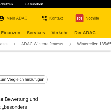
 schützen
Gesundheit
Mein ADAC
Kontakt
Nothilfe
 Finanzen
Services
Verkehr
Der ADAC
ests
ADAC Winterreifentests
Winterreifen 185/
Zum Vergleich hinzufügen
ute Bewertung und
t „besonders