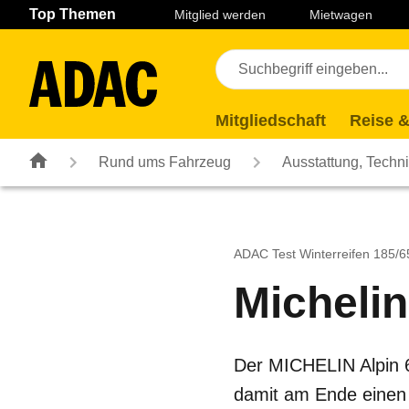
Navigation
Suche
Seiteninhalt
Fußzeile
Top Themen
Mitglied werden
Mietwagen
Mitgliedschaft
Reise &
Rund ums Fahrzeug
Ausstattung, Techn
ADAC Test Winterreifen 185/
Michelin
Der MICHELIN Alpin 6 
damit am Ende einen 