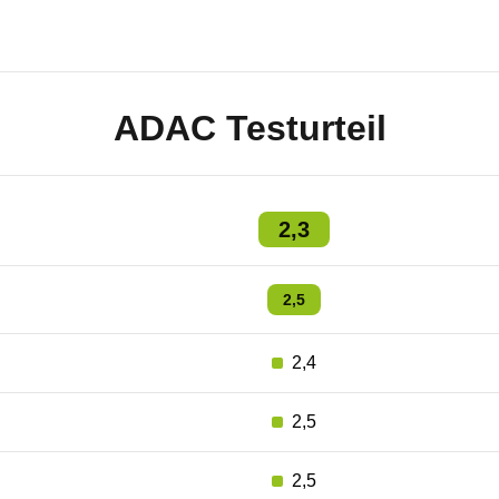
ADAC Testurteil
2,3
2,5
2,4
2,5
2,5