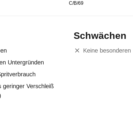
C/B/69
Schwächen
gen
Keine besonderen
llen Untergründen
Spritverbrauch
 geringer Verschleiß
)