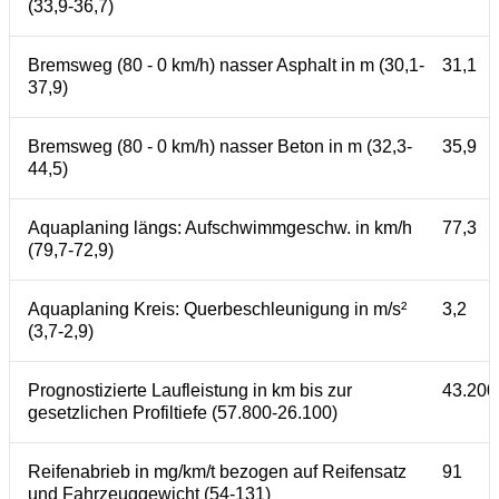
(33,9-36,7)
Bremsweg (80 - 0 km/h) nasser Asphalt in m (30,1-
31,1
37,9)
Bremsweg (80 - 0 km/h) nasser Beton in m (32,3-
35,9
44,5)
Aquaplaning längs: Aufschwimmgeschw. in km/h
77,3
(79,7-72,9)
Aquaplaning Kreis: Querbeschleunigung in m/s²
3,2
(3,7-2,9)
Prognostizierte Laufleistung in km bis zur
43.200
gesetzlichen Profiltiefe (57.800-26.100)
Reifenabrieb in mg/km/t bezogen auf Reifensatz
91
und Fahrzeuggewicht (54-131)