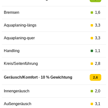
Bremsen
1,6
Aquaplaning-längs
3,3
Aquaplaning-quer
3,3
Handling
1,1
Kreis/Seitenführung
2,8
Geräusch/Komfort
·
10
% Gewichtung
2,6
Innengeräusch
2,0
Außengeräusch
3,1