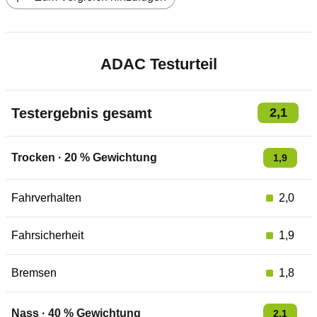
ADAC Testurteil
Testergebnis gesamt
2,1
Trocken
·
20
% Gewichtung
1,9
Fahrverhalten
2,0
Fahrsicherheit
1,9
Bremsen
1,8
Nass
·
40
% Gewichtung
2,1