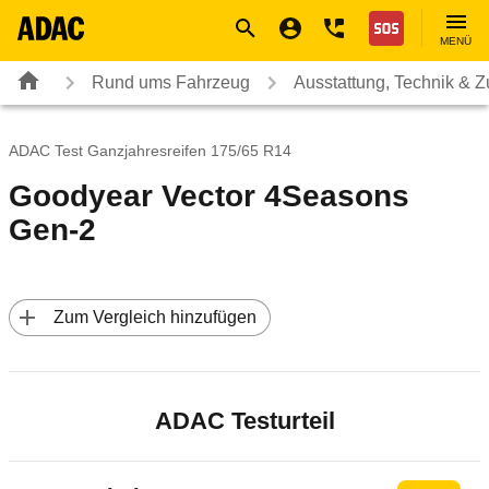
Navigation
Suche
Seiteninhalt
Fußzeile
Nothilfe
MENÜ
Rund ums Fahrzeug
Ausstattung, Technik & 
ADAC Test Ganzjahresreifen 175/65 R14
Goodyear Vector 4Seasons
Gen-2
 Zum Vergleich hinzufügen
ADAC Testurteil