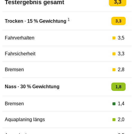
Testergebnis gesamt
3,3
1
3,3
Trocken
·
15
% Gewichtung
Fahrverhalten
3,5
Fahrsicherheit
3,3
Bremsen
2,8
Nass
·
30
% Gewichtung
1,8
Bremsen
1,4
Aquaplaning längs
2,0