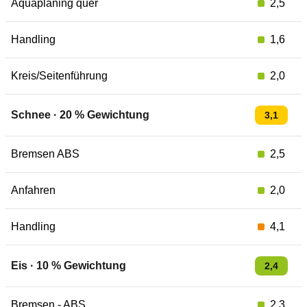
Aquaplaning quer
2,5
Handling
1,6
Kreis/Seitenführung
2,0
Schnee
·
20
% Gewichtung
3,1
Bremsen ABS
2,5
Anfahren
2,0
Handling
4,1
Eis
·
10
% Gewichtung
2,4
Bremsen - ABS
2,3