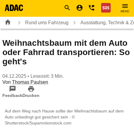
Navigation
Suche
Seiteninhalt
Fußzeile
Nothilfe
MENÜ
Rund ums Fahrzeug
Ausstattung, Technik & 
Weihnachtsbaum mit dem Auto
oder Fahrrad transportieren: So
geht's
04.12.2025
• Lesezeit: 3 Min.
Von
Thomas Paulsen
Feedback
Drucken
Auf dem Weg nach Hause sollte der Weihnachtsbaum auf dem
Auto unbedingt gut gesichert sein
©
Shutterstock/Supamotionstock.com