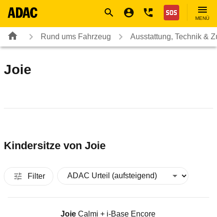
Navigation
Suche
Seiteninhalt
Fußzeile
Nothilfe
MENÜ
Rund ums Fahrzeug
Ausstattung, Technik & 
Joie
Kindersitze von
Joie
Filter
Kindersitz
Joie
Calmi + i-Base Encore