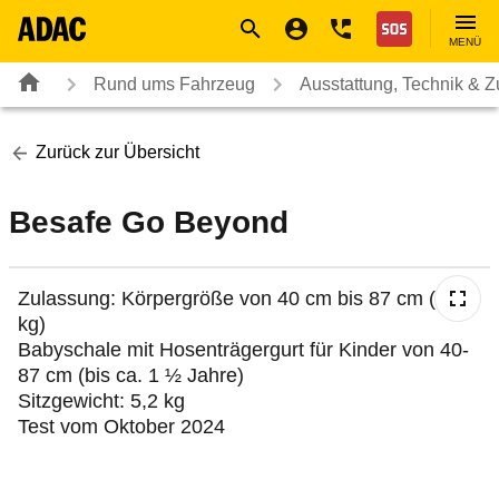
Navigation
Suche
Seiteninhalt
Fußzeile
Nothilfe
MENÜ
Rund ums Fahrzeug
Ausstattung, Technik & 
Zurück zur Übersicht
Besafe Go Beyond
Zulassung: Körpergröße von 40 cm bis 87 cm (< 13
kg)
Babyschale mit Hosenträgergurt für Kinder von 40-
87 cm (bis ca. 1 ½ Jahre)
Sitzgewicht: 5,2 kg
Test vom Oktober 2024