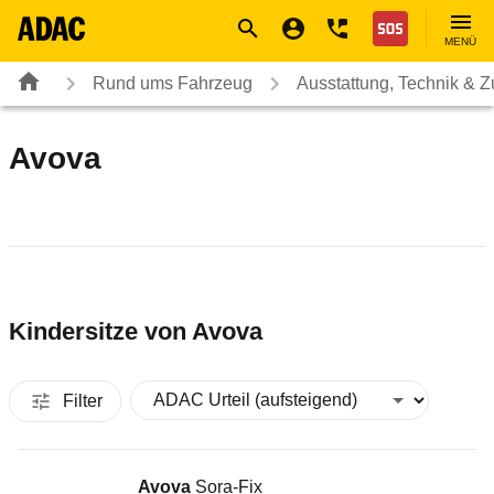
Navigation
Suche
Seiteninhalt
Fußzeile
Nothilfe
MENÜ
Rund ums Fahrzeug
Ausstattung, Technik & 
Avova
Kindersitze von
Avova
Filter
Kindersitz
Avova
Sora-Fix