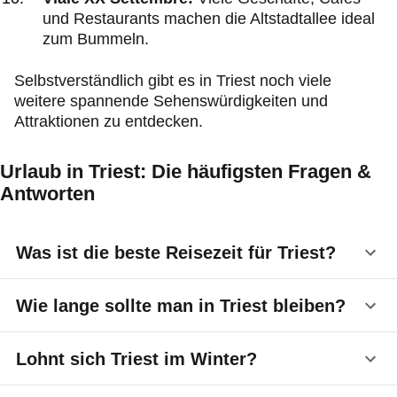
und Restaurants machen die Altstadtallee ideal
zum Bummeln.
Selbstverständlich gibt es in Triest noch viele
weitere spannende Sehenswürdigkeiten und
Attraktionen zu entdecken.
Urlaub in Triest: Die häufigsten Fragen &
Antworten
Was ist die beste Reisezeit für Triest?
Generell bieten die Monate von
April bis Juni
und
Wie lange sollte man in Triest bleiben?
von
September bis Oktober
das perfekte Wetter
für einen Besuch. Ab April sorgt das milde Wetter
Für einen grundlegenden Überblick über die Stadt
Lohnt sich Triest im Winter?
für angenehme Temperaturen zum
Erkunden der
und einige
Hauptattraktionen
könnten
zwei bis
Sehenswürdigkeiten
. Die Natur beginnt zu blühen