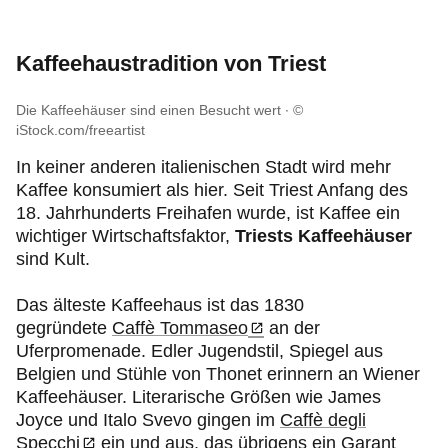
drei Tage in Triest
ausreichend sein. So hat man
und es ist weniger überlaufen als im Sommer.
Triest ist auch
im Winter eine Reise wert
: Die
genug Zeit, um die wichtigsten Sehenswürdigkeiten
September und Oktober bieten ähnlich angenehme
Stadt ist zu dieser Zeit frei von Touristenmassen
zu besichtigen, lokale Köstlichkeiten zu probieren
Temperaturen. Im Juli und August ist das Wetter
und bietet zahlreiche Museen, Galerien,
Kaffeehaustradition von Triest
und die Atmosphäre der Stadt zu genießen. Wer
warm bis heiß. Zu dieser Zeit kann es in der Stadt
Einkaufsmöglichkeiten und gemütliche Cafés, in
sich intensiver mit Geschichte, Kultur und Lebensstil
zudem recht voll werden.
denen man sich aufwärmen kann.
Die Kaffeehäuser sind einen Besucht wert
©
Triests befassen möchte oder Tagesausflüge in die
iStock.com/freeartist
Umgebung plant, sollte lieber
vier bis fünf Tage
in
der Stadt bleiben.
In keiner anderen italienischen Stadt wird mehr
Kaffee konsumiert als hier. Seit Triest Anfang des
18. Jahrhunderts Freihafen wurde, ist Kaffee ein
wichtiger Wirtschaftsfaktor,
Triests Kaffeehäuser
sind
Kult.
Das älteste Kaffeehaus ist das 1830
gegründete
Caffè Tommaseo
an der
Uferpromenade. Edler Jugendstil, Spiegel aus
Belgien und Stühle von Thonet erinnern an Wiener
Kaffeehäuser. Literarische Größen wie James
Joyce und Italo Svevo gingen im
Caffè degli
Specchi
ein und aus, das übrigens ein Garant