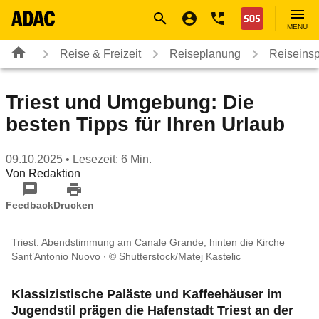
Navigation
Suche
Seiteninhalt
Fußzeile
Nothilfe
MENÜ
Reise & Freizeit
Reiseplanung
Reiseinsp
Triest und Umgebung: Die
besten Tipps für Ihren Urlaub
09.10.2025
• Lesezeit: 6 Min.
Von
Redaktion
Feedback
Drucken
Triest: Abendstimmung am Canale Grande, hinten die Kirche
Sant’Antonio Nuovo
© Shutterstock/Matej Kastelic
Klassizistische Paläste und Kaffeehäuser im
Jugendstil prägen die Hafenstadt Triest an der