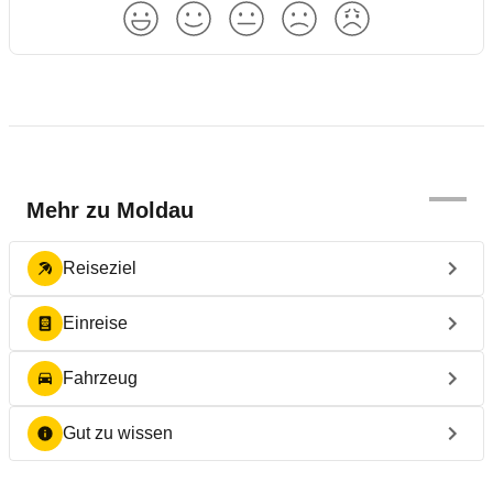
1
90-Tages-Vignette
45 €
90 €
45 €
1
180-Tages-
85 €
180 €
85 €
Vignette
1 ·
Fahrzeuge über 3,5 t zahlen höhere Preise.
Mehr zu
Moldau
Reiseziel
Einreise
Fahrzeug
Gut zu wissen