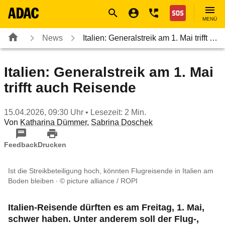
Navigation
Suche
Seiteninhalt
Fußzeile
Nothilfe
MENÜ
News
Italien: Generalstreik am 1. Mai trifft …
Italien: Generalstreik am 1. Mai
trifft auch Reisende
15.04.2026, 09:30 Uhr
• Lesezeit: 2 Min.
Von
Katharina Dümmer
,
Sabrina Doschek
Feedback
Drucken
Ist die Streikbeteiligung hoch, könnten Flugreisende in Italien am
Boden bleiben
© picture alliance / ROPI
Italien-Reisende dürften es am Freitag, 1. Mai,
schwer haben. Unter anderem soll der Flug-,