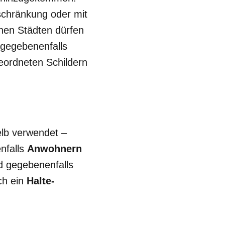
nschränkung oder mit
hen Städten dürfen
d gegebenenfalls
eordneten Schildern
lb verwendet –
nfalls
Anwohnern
nd gegebenenfalls
ch ein
Halte-