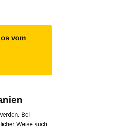
nlos vom
anien
werden. Bei
hnlicher Weise auch