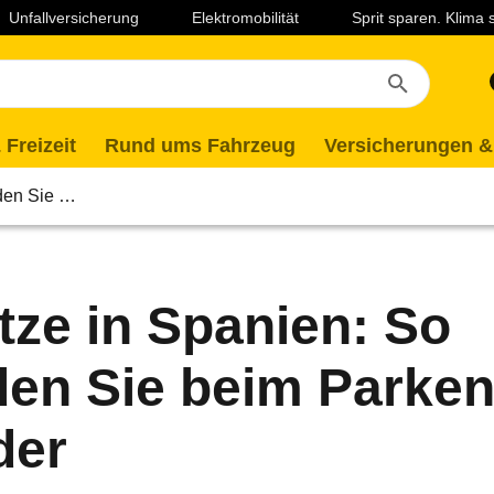
Unfallversicherung
Elektromobilität
Sprit sparen. Klima
 Freizeit
Rund ums Fahrzeug
Versicherungen &
iden Sie …
tze in Spanien: So
en Sie beim Parke
der