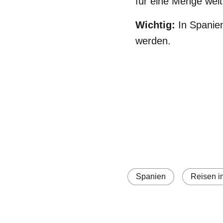
für eine Menge weit
Wichtig:
In Spanien
werden.
Spanien
Reisen i