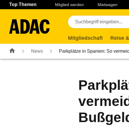
Navigation
Suche
Seiteninhalt
Fußzeile
Top Themen
Mitglied werden
Mietwagen
Mitgliedschaft
Reise &
News
Parkplätze in Spanien: So verme
Parkplä
vermeid
Bußgel