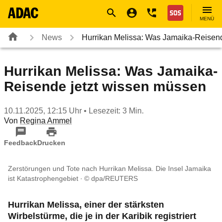
Navigation
Suche
Seiteninhalt
Fußzeile
Nothilfe
MENÜ
News
Hurrikan Melissa: Was Jamaika-Reisen
Hurrikan Melissa: Was Jamaika-
Reisende jetzt wissen müssen
10.11.2025, 12:15 Uhr
• Lesezeit: 3 Min.
Von
Regina Ammel
Feedback
Drucken
Zerstörungen und Tote nach Hurrikan Melissa. Die Insel Jamaika
ist Katastrophengebiet
© dpa/REUTERS
Hurrikan Melissa, einer der stärksten
Wirbelstürme, die je in der Karibik registriert