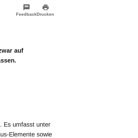
Feedback
Drucken
zwar auf
assen.
. Es umfasst unter
haus-Elemente sowie