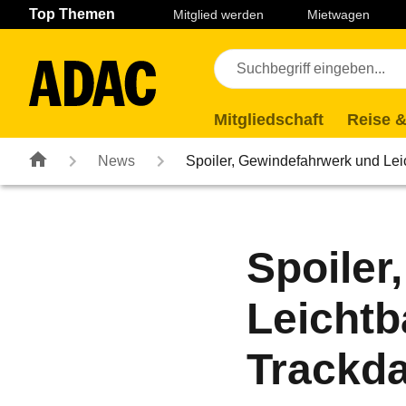
Navigation
Suche
Seiteninhalt
Fußzeile
Top Themen
Mitglied werden
Mietwagen
Mitgliedschaft
Reise &
News
Spoiler, Gewindefahrwerk und Le
Spoiler
Leichtb
Trackda