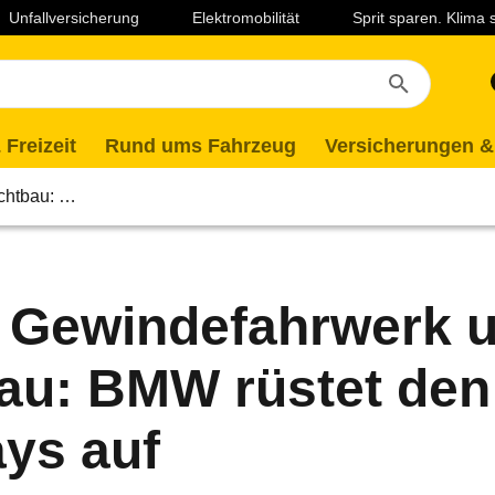
Unfallversicherung
Elektromobilität
Sprit sparen. Klima
 Freizeit
Rund ums Fahrzeug
Versicherungen &
ichtbau: …
, Gewindefahrwerk 
au: BMW rüstet den
ys auf