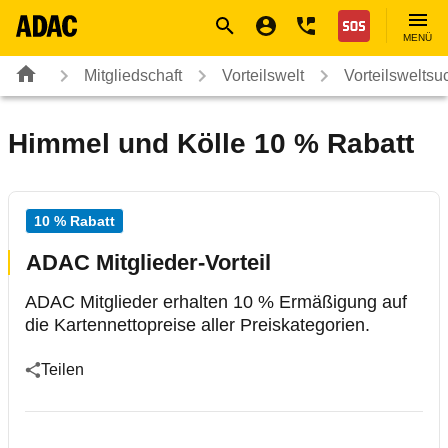
Navigation
Suche
Seiteninhalt
Fußzeile
Nothilfe
MENÜ
Mitgliedschaft
Vorteilswelt
Vorteilsweltsu
Himmel und Kölle 10 % Rabatt
10 % Rabatt
ADAC Mitglieder-Vorteil
ADAC Mitglieder erhalten 10 % Ermäßigung auf
die Kartennettopreise aller Preiskategorien.
Teilen