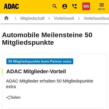
Navigation
Suche
Seiteninhalt
Fußzeile
Nothilfe
MENÜ
Mitgliedschaft
Vorteilswelt
Vorteilsweltsu
Automobile Meilensteine 50
Mitgliedspunkte
50 Mitgliedspunkte beim Partner extra
ADAC Mitglieder-Vorteil
ADAC Mitglieder erhalten 50 Mitgliedspunkte
extra
Teilen