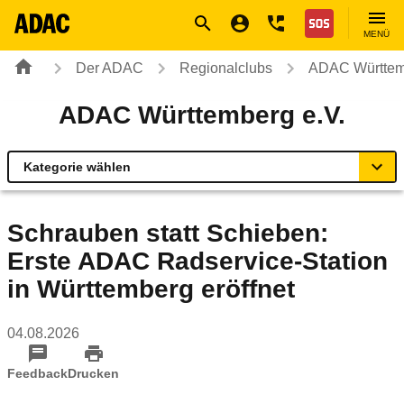
Navigation
Suche
Seiteninhalt
Fußzeile
Nothilfe
MENÜ
Der ADAC
Regionalclubs
ADAC Württem
ADAC Württemberg e.V.
Kategorie wählen
Übersicht
Schrauben statt Schieben:
Erste ADAC Radservice-Station
ADAC zu Mobilität und Verkehr
in Württemberg eröffnet
Rund ums Fahrzeug
04.08.2026
Verkehrssicherheitsprogramme
Feedback
Drucken