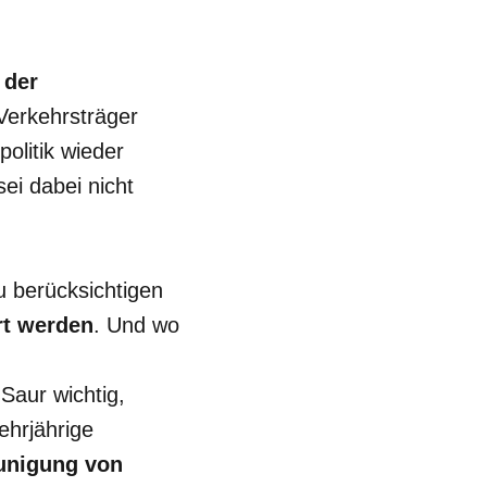
 der
Verkehrsträger
olitik wieder
ei dabei nicht
u berücksichtigen
rt werden
. Und wo
aur wichtig,
ehrjährige
unigung von