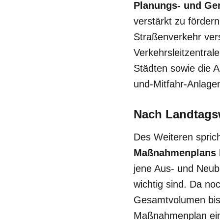
Planungs- und G
verstärkt zu fördern
Straßenverkehr ver
Verkehrsleitzentral
Städten sowie die A
und-Mitfahr-Anlage
Nach Landtagsw
Des Weiteren spric
Maßnahmenplans 
jene Aus- und Neuba
wichtig sind. Da n
Gesamtvolumen bis 2
Maßnahmenplan eine