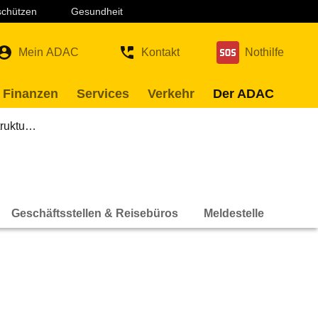
 schützen
Gesundheit
Mein ADAC
Kontakt
Nothilfe
 Finanzen
Services
Verkehr
Der ADAC
truktu…
Geschäftsstellen & Reisebüros
Meldestelle
Ethi