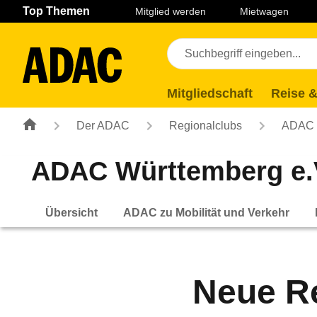
Navigation
Suche
Seiteninhalt
Fußzeile
Top Themen
Mitglied werden
Mietwagen
Mitgliedschaft
Reise &
Der ADAC
Regionalclubs
ADAC W
ADAC Württemberg e.
Übersicht
ADAC zu Mobilität und Verkehr
Neue R