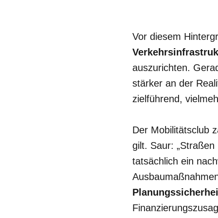
Vor diesem Hintergr
Verkehrsinfrastruk
auszurichten. Gerad
stärker an der Reali
zielführend, vielm
Der Mobilitätsclub 
gilt. Saur: „Straße
tatsächlich ein na
Ausbaumaßnahmen mö
Planungssicherhe
Finanzierungszusag