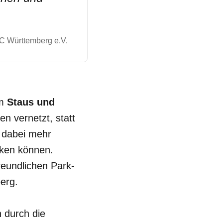
 Württemberg e.V.
um
Staus und
n vernetzt, statt
 dabei mehr
cken können.
reundlichen Park-
erg.
n durch die