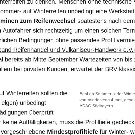
nterreifen zu denken. Menschen ohne technische V
mmer- auf Winterreifen unbedingt eine Werkstatt
rminen zum Reifenwechsel
spätestens nach dem 
en Autofahrer sich rechtzeitig um einen solchen Te
terlichen Bedingungen ohne passendes Profil vermi
and Reifenhandel und Vulkaniseur-Handwerk e.V.
okal bereits ab Mitte September Wartezeiten von bi
allem bei privaten Kunden, erwartet der BRV klass
 Winterreifen sollten die
Egal ob Sommer- oder Winterr
von mindestens 4 mm, gesetz
Felgen) unbedingt
ADAC Südbayern
hädigungen überprüft
 keine Auffälligkeiten, muss die Profiltiefe gechec
h vorgeschriebene
Mindestprofiltiefe
für Winter- 