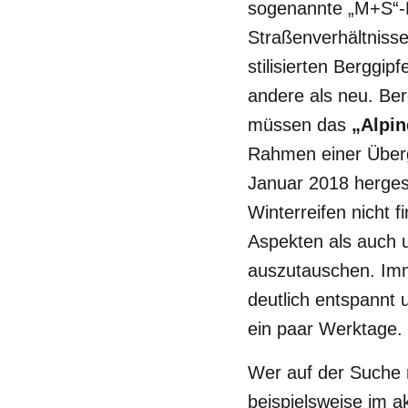
sogenannte „M+S“-K
Straßenverhältniss
stilisierten Berggi
andere als neu. Ber
müssen das
„Alpi
Rahmen einer Überg
Januar 2018 hergest
Winterreifen nicht f
Aspekten als auch u
auszutauschen. Imme
deutlich entspannt 
ein paar Werktage.
Wer auf der Suche 
beispielsweise im a