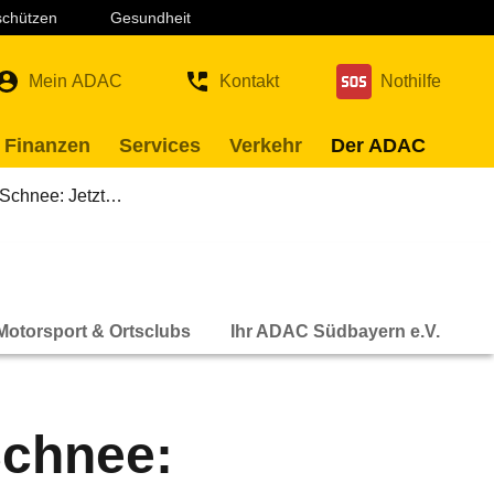
 schützen
Gesundheit
Mein ADAC
Kontakt
Nothilfe
 Finanzen
Services
Verkehr
Der ADAC
d Schnee: Jetzt…
Motorsport & Ortsclubs
Ihr ADAC Südbayern e.V.
Schnee: