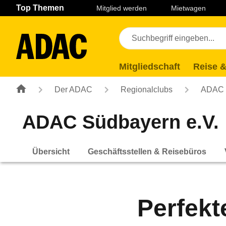
Navigation
Suche
Seiteninhalt
Fußzeile
Top Themen
Mitglied werden
Mietwagen
Mitgliedschaft
Reise &
Der ADAC
Regionalclubs
ADAC 
ADAC Südbayern e.V.
Übersicht
Geschäftsstellen & Reisebüros
Perfekt