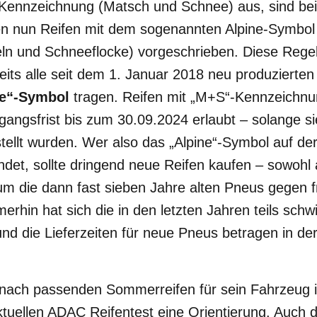
ennzeichnung (Matsch und Schnee) aus, sind bei 
en nun Reifen mit dem sogenannten Alpine-Symbol
pfeln und Schneeflocke) vorgeschrieben. Diese Regel
eits alle seit dem 1. Januar 2018 neu produzierten
ne“-Symbol
tragen. Reifen mit „M+S“-Kennzeichn
angsfrist bis zum 30.09.2024 erlaubt – solange si
ellt wurden. Wer also das „Alpine“-Symbol auf der
indet, sollte dringend neue Reifen kaufen – sowohl 
m die dann fast sieben Jahre alten Pneus gegen f
rhin hat sich die in den letzten Jahren teils schw
und die Lieferzeiten für neue Pneus betragen in de
nach passenden Sommerreifen für sein Fahrzeug is
ktuellen
ADAC Reifentest
eine Orientierung. Auch 