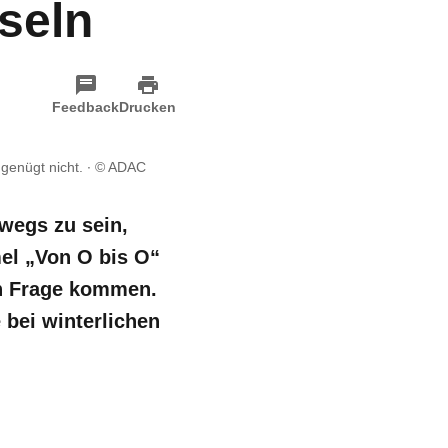
hseln
Feedback
Drucken
genügt nicht.
© ADAC
wegs zu sein,
mel „Von O bis O“
in Frage kommen.
 bei winterlichen