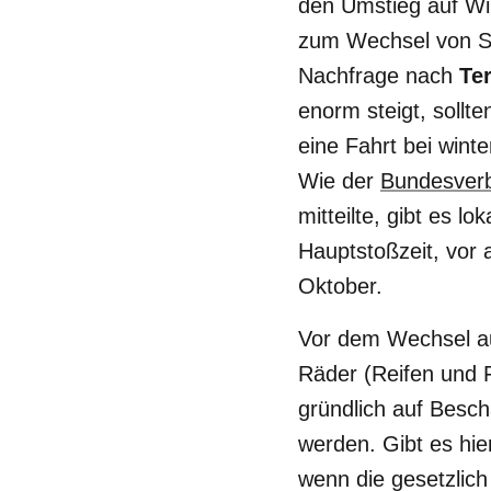
den Umstieg auf Wi
zum Wechsel von So
Nachfrage nach
Te
enorm steigt, sollt
eine Fahrt bei win
Wie der
Bundesverb
mitteilte, gibt es l
Hauptstoßzeit, vor 
Oktober.
Vor dem Wechsel auf
Räder (Reifen und 
gründlich auf Besc
werden. Gibt es hier
wenn die gesetzlic