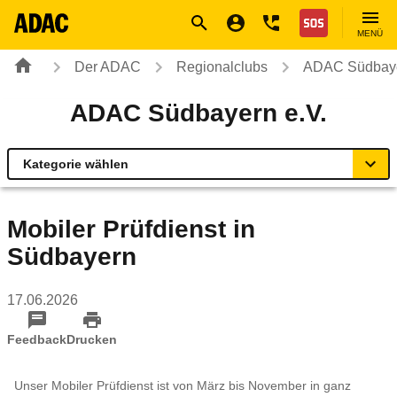
Navigation
Suche
Seiteninhalt
Fußzeile
Nothilfe
MENÜ
Der ADAC
Regionalclubs
ADAC Südbaye
ADAC Südbayern e.V.
Kategorie wählen
Übersicht
Mobiler Prüfdienst in
Südbayern
Geschäftsstellen & Reisebüros
17.06.2026
Verkehr & Mobilität
Feedback
Drucken
Sicherheit
Unser Mobiler Prüfdienst ist von März bis November in ganz