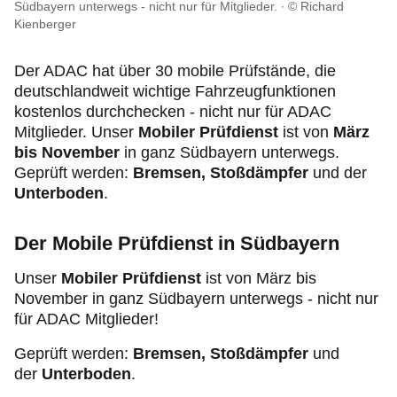
Reise & Freizeit
Südbayern unterwegs - nicht nur für Mitglieder.
© Richard
Kienberger
Motorsport & Ortsclubs
Der ADAC hat über 30 mobile Prüfstände, die
deutschlandweit wichtige Fahrzeugfunktionen
Ihr ADAC Südbayern e.V.
kostenlos durchchecken - nicht nur für ADAC
Mitglieder. Unser
Mobiler Prüfdienst
ist von
März
bis November
in ganz Südbayern unterwegs.
Geprüft werden:
Bremsen, Stoßdämpfer
und der
Unterboden
.
Der Mobile Prüfdienst in Südbayern
Unser
Mobiler Prüfdienst
ist von März bis
November in ganz Südbayern unterwegs - nicht nur
für ADAC Mitglieder!
Geprüft werden:
Bremsen, Stoßdämpfer
und
der
Unterboden
.