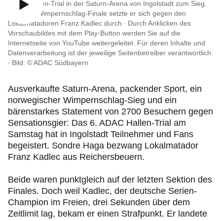
Reise & Freizeit
ADAC Hallen-Trial in der Saturn-Arena von Ingolstadt zum Sieg.
In einem Wimpernschlag-Finale setzte er sich gegen den
Lokalmatadoren Franz Kadlec durch ∙
Durch Anklicken des
Motorsport & Ortsclubs
Vorschaubildes mit dem Play-Button werden Sie auf die
Internetseite von YouTube weitergeleitet. Für deren Inhalte und
Datenverarbeitung ist der jeweilige Seitenbetreiber verantwortlich.
Ihr ADAC Südbayern e.V.
∙
Bild: © ADAC Südbayern
Ausverkaufte Saturn-Arena, packender Sport, ein
norwegischer Wimpernschlag-Sieg und ein
bärenstarkes Statement von 2700 Besuchern gegen
Sensationsgier: Das 6. ADAC Hallen-Trial am
Samstag hat in Ingolstadt Teilnehmer und Fans
begeistert. Sondre Haga bezwang Lokalmatador
Franz Kadlec aus Reichersbeuern.
Beide waren punktgleich auf der letzten Sektion des
Finales. Doch weil Kadlec, der deutsche Serien-
Champion im Freien, drei Sekunden über dem
Zeitlimit lag, bekam er einen Strafpunkt. Er landete