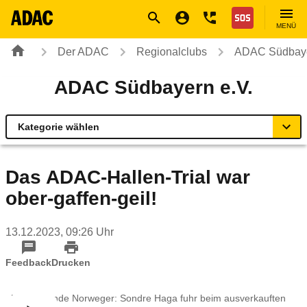
Navigation
Suche
Seiteninhalt
Fußzeile
Nothilfe
MENÜ
Der ADAC
Regionalclubs
ADAC Südbaye
ADAC Südbayern e.V.
Kategorie wählen
Übersicht
Das ADAC-Hallen-Trial war
ober-gaffen-geil!
Geschäftsstellen & Reisebüros
13.12.2023, 09:26 Uhr
Verkehr & Mobilität
Feedback
Drucken
Sicherheit
Der fliegende Norweger: Sondre Haga fuhr beim ausverkauften