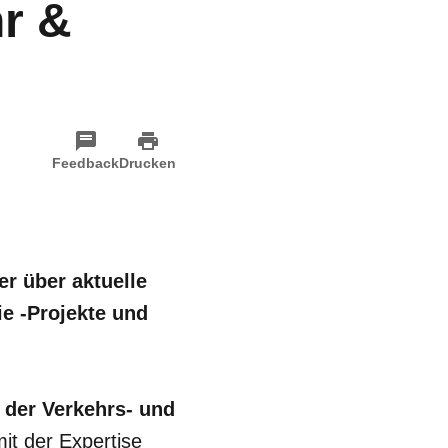
r &
Feedback
Drucken
r über aktuelle
e -Projekte und
n der Verkehrs- und
it der Expertise