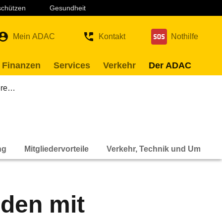
 schützen
Gesundheit
Mein ADAC
Kontakt
Nothilfe
 Finanzen
Services
Verkehr
Der ADAC
ere…
ng
Mitgliedervorteile
Verkehr, Technik und Umwelt
nden mit