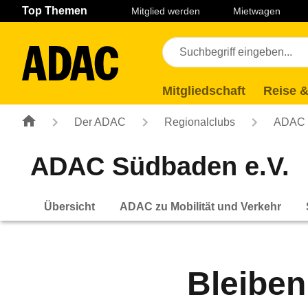
Navigation
Suche
Seiteninhalt
Fußzeile
Top Themen
Mitglied werden
Mietwagen
Mitgliedschaft
Reise &
Der ADAC
Regionalclubs
ADAC 
ADAC Südbaden e.V.
Übersicht
ADAC zu Mobilität und Verkehr
Bleiben