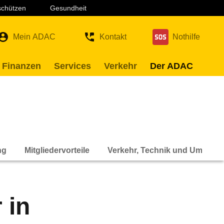
 schützen
Gesundheit
Mein ADAC
Kontakt
Nothilfe
 Finanzen
Services
Verkehr
Der ADAC
ng
Mitgliedervorteile
Verkehr, Technik und Umwelt
 in