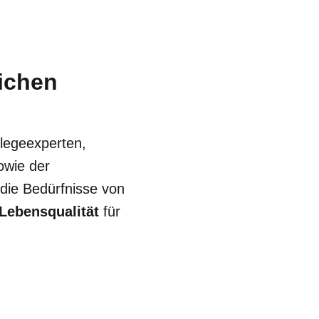
lichen
legeexperten,
owie der
 die Bedürfnisse von
Lebensqualität
für