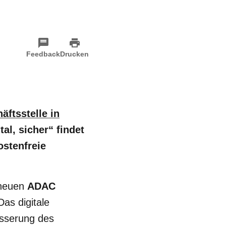
Feedback
Drucken
ftsstelle in
tal, sicher“ findet
ostenfreie
 neuen
ADAC
as digitale
esserung des