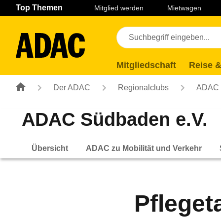
Navigation
Suche
Seiteninhalt
Fußzeile
Top Themen
Mitglied werden
Mietwagen
Mitgliedschaft
Reise &
Der ADAC
Regionalclubs
ADAC 
ADAC Südbaden e.V.
Übersicht
ADAC zu Mobilität und Verkehr
Pfleget