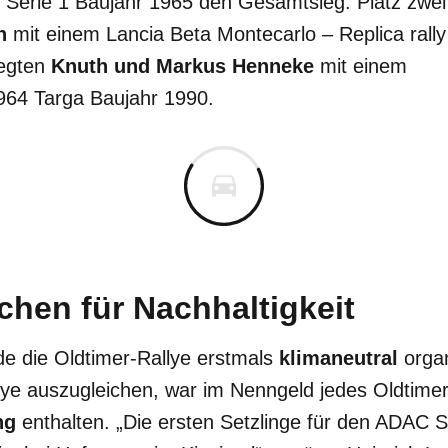
Serie 1 Baujahr 1965 den Gesamtsieg. Platz zwei
n
mit einem Lancia Beta Montecarlo – Replica rall
legten
Knuth und Markus Henneke
mit einem
964 Targa Baujahr 1990.
chen für Nachhaltigkeit
de die Oldtimer-Rallye erstmals
klimaneutral
orga
ye auszugleichen, war im Nenngeld jedes Oldtimers
ng
enthalten. „Die ersten Setzlinge für den ADAC 