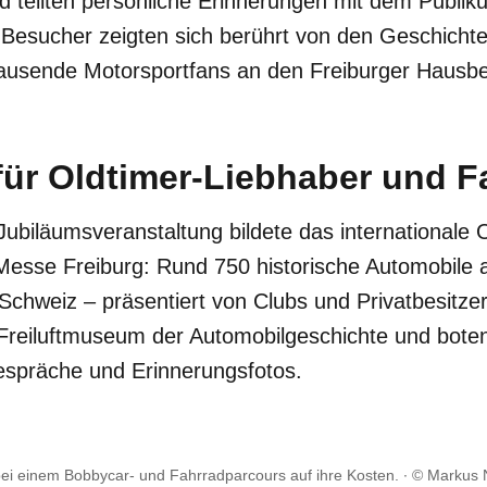
 teilten persönliche Erinnerungen mit dem Publiku
Besucher zeigten sich berührt von den Geschichten
tausende Motorsportfans an den Freiburger Hausbe
für Oldtimer-Liebhaber und F
ubiläumsveranstaltung bildete das internationale O
Messe Freiburg: Rund 750 historische Automobile 
Schweiz – präsentiert von Clubs und Privatbesitze
Freiluftmuseum der Automobilgeschichte und boten
gespräche und Erinnerungsfotos.
bei einem
Bobbycar- und Fahrradparcours auf ihre Kosten.
© Markus 