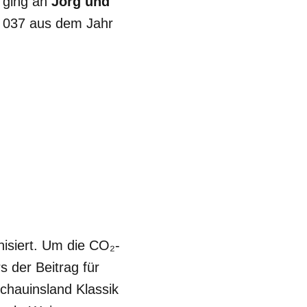
 ging an
Jörg und
y 037 aus dem Jahr
nisiert. Um die CO₂-
 der Beitrag für
Schauinsland Klassik