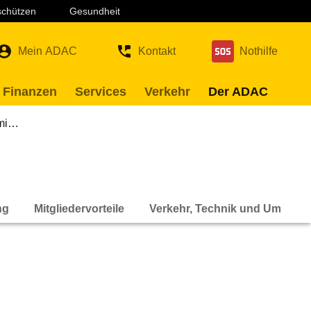
 schützen
Gesundheit
Mein ADAC
Kontakt
Nothilfe
 Finanzen
Services
Verkehr
Der ADAC
 mi…
ng
Mitgliedervorteile
Verkehr, Technik und Umwelt