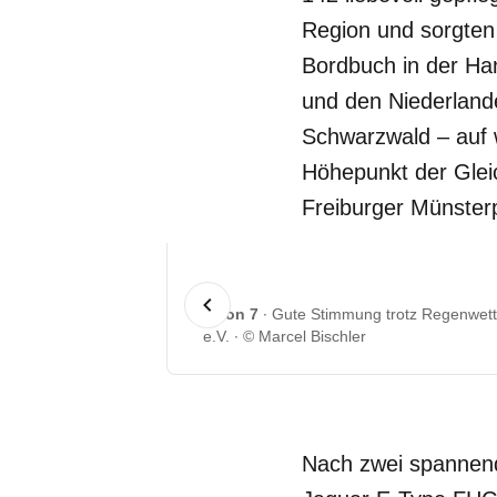
Region und sorgten
Bordbuch in der Ha
und den Niederland
Schwarzwald – auf w
Höhepunkt der Glei
Freiburger Münsterp
1 von 7
Gute Stimmung trotz Regenwett
e.V.
© Marcel Bischler
Nach zwei spannend