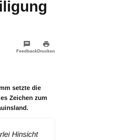
iligung
Feedback
Drucken
mm setzte die
lles Zeichen zum
uinsland.
lei Hinsicht