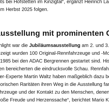
s bei Hofstetten im Kinzigtal“, ergänzt Heinrich L
im Herbst 2025 folgen.
usstellung mit prominenten 
light war die
Jubiläumsausstellung
am 2. und 3
zeigt wurden 100 Original-Rennfahrzeuge und -Mot
1985 bei den ADAC Bergrennen gestartet sind. His
ten bereicherten die eindrucksvolle Schau. Rennfa
mer-Experte Martin Waltz haben maßgeblich dazu b
storischen Raritäten ihren Weg in die Ausstellung f
hrzeuge und der Kontakt zu den Menschen, denen
roße Freude und Herzenssache“, berichtet Mario Ke