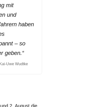
ng mit
en und
fahrern haben
es
pannt – so
er geben.
“
Kai-Uwe Wudtke
 und 2. August die