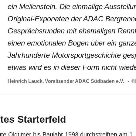
ein Meilenstein. Die einmalige Ausstellu
Original-Exponaten der ADAC Bergrenn
Gesprächsrunden mit ehemaligen Renn
einen emotionalen Bogen über ein ganz
Jahrhunderte Motorsportgeschichte ges
etwas wird es in dieser Form nicht wied
Heinrich Lauck, Vorsitzender ADAC Südbaden e.V.
©
es Starterfeld
egte Oldtimer bis Baujahr 1993 durchstreiften am 1.