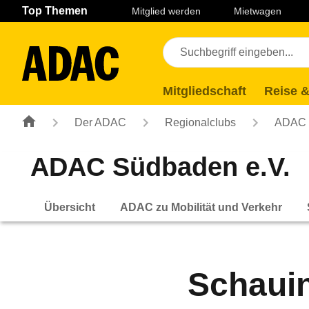
Navigation
Suche
Seiteninhalt
Fußzeile
Top Themen
Mitglied werden
Mietwagen
Mitgliedschaft
Reise &
Der ADAC
Regionalclubs
ADAC 
ADAC Südbaden e.V.
Übersicht
ADAC zu Mobilität und Verkehr
Schauin