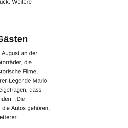
auck. Weitere
Gästen
. August an der
orräder, die
torische Filme,
hrer-Legende Mario
eigetragen, dass
anden. „Die
 die Autos gehören,
tterer.