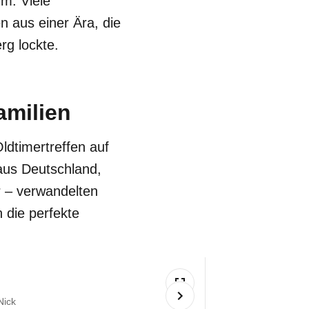
m. Viele
 aus einer Ära, die
rg lockte.
amilien
ldtimertreffen auf
aus Deutschland,
r – verwandelten
 die perfekte
Nick