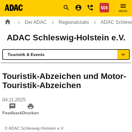
Navigation
Suche
Seiteninhalt
Fußzeile
Nothilfe
MENÜ
Der ADAC
Regionalclubs
ADAC Schleswi
ADAC Schleswig-Holstein e.V.
Touristik & Events
Übersicht
Touristik-Abzeichen und Motor-
Touristik-Abzeichen
Geschäftsstellen & Reisebüros
04.11.2025
Touristik & Events
Feedback
Drucken
Verkehr & Technik
© ADAC Schleswig-Holstein e.V.