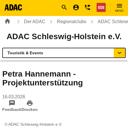
Navigation
Suche
Seiteninhalt
Fußzeile
Nothilfe
MENÜ
Der ADAC
Regionalclubs
ADAC Schleswi
ADAC Schleswig-Holstein e.V.
Touristik & Events
Übersicht
Petra Hannemann -
Projektunterstützung
Geschäftsstellen & Reisebüros
16.03.2026
Touristik & Events
Feedback
Drucken
Verkehr & Technik
© ADAC Schleswig-Holstein e.V.