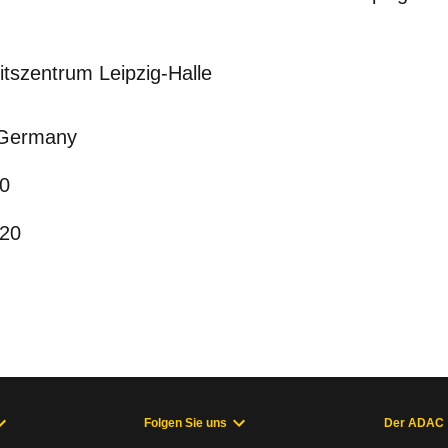
tszentrum Leipzig-Halle
 Germany
 0
 20
Folgen Sie uns
Der ADAC