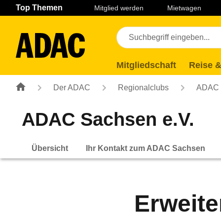
Navigation
Suche
Seiteninhalt
Fußzeile
Top Themen
Mitglied werden
Mietwagen
Mitgliedschaft
Reise &
Der ADAC
Regionalclubs
ADAC 
ADAC Sachsen e.V.
Übersicht
Ihr Kontakt zum ADAC Sachsen
Erweite