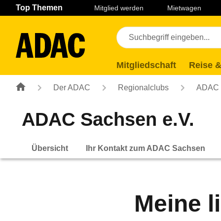
Navigation
Suche
Seiteninhalt
Fußzeile
Top Themen
Mitglied werden
Mietwagen
Mitgliedschaft
Reise &
Der ADAC
Regionalclubs
ADAC 
ADAC Sachsen e.V.
Übersicht
Ihr Kontakt zum ADAC Sachsen
Meine l