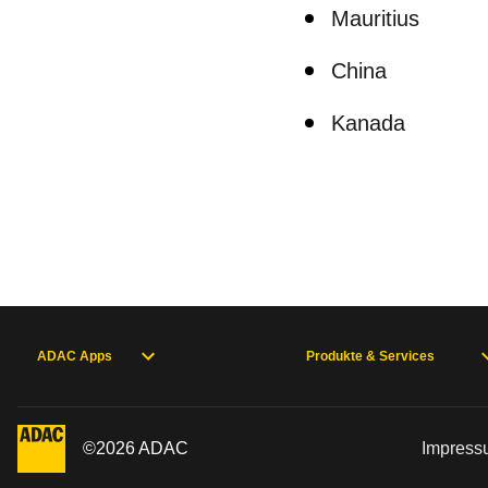
Mauritius
China
Kanada
ADAC Apps
Produkte & Services
©
2026
ADAC
Impress