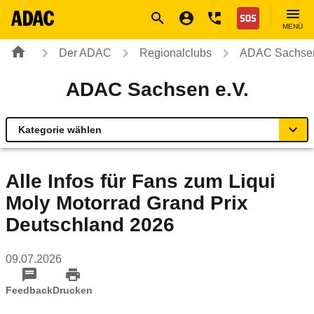
Navigation
Suche
Seiteninhalt
Fußzeile
Nothilfe
MENÜ
Der ADAC
Regionalclubs
ADAC Sachsen
ADAC Sachsen e.V.
Kategorie wählen
Übersicht
Alle Infos für Fans zum Liqui
Moly Motorrad Grand Prix
Ihr Kontakt zum ADAC Sachsen
Deutschland 2026
Motorradland Sachsen
09.07.2026
Radservice-Stationen Sachsen
Feedback
Drucken