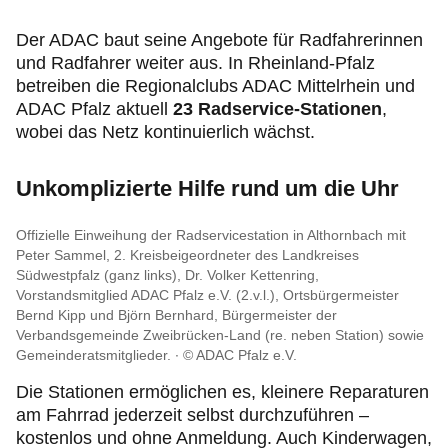
Service & Beratung
Der ADAC baut seine Angebote für Radfahrerinnen
und Radfahrer weiter aus. In Rheinland-Pfalz
Motorsport & Ortsclubs
betreiben die Regionalclubs ADAC Mittelrhein und
ADAC Pfalz aktuell
23 Radservice-Stationen
,
Ihr ADAC in Rheinland-Pfalz
wobei das Netz kontinuierlich wächst.
Unkomplizierte Hilfe rund um die Uhr
Offizielle Einweihung der Radservicestation in Althornbach mit
Peter Sammel, 2. Kreisbeigeordneter des Landkreises
Südwestpfalz (ganz links), Dr. Volker Kettenring,
Vorstandsmitglied ADAC Pfalz e.V. (2.v.l.), Ortsbürgermeister
Bernd Kipp und Björn Bernhard, Bürgermeister der
Verbandsgemeinde Zweibrücken-Land (re. neben Station) sowie
Gemeinderatsmitglieder.
© ADAC Pfalz e.V.
Die Stationen ermöglichen es, kleinere Reparaturen
am Fahrrad jederzeit selbst durchzuführen –
kostenlos und ohne Anmeldung. Auch Kinderwagen,