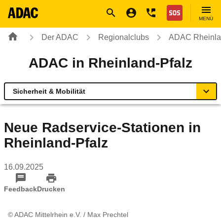
Navigation
Suche
Seiteninhalt
Fußzeile
Nothilfe
MENÜ
Der ADAC
Regionalclubs
ADAC Rheinla
ADAC in Rheinland-Pfalz
Sicherheit & Mobilität
Übersicht
Neue Radservice-Stationen in
Rheinland-Pfalz
Geschäftsstellen & Reisebüros
16.09.2025
Urlaub & Touristik
Feedback
Drucken
Sicherheit & Mobilität
© ADAC Mittelrhein e.V. / Max Prechtel