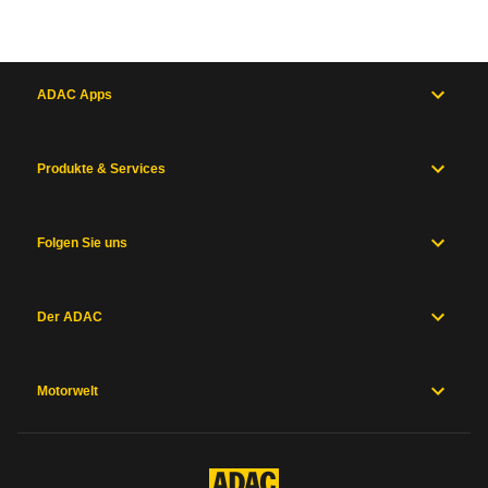
Service & Beratung
Motorsport & Ortsclubs
ADAC Apps
Ihr ADAC in Rheinland-Pfalz
Produkte & Services
Folgen Sie uns
Der ADAC
Motorwelt