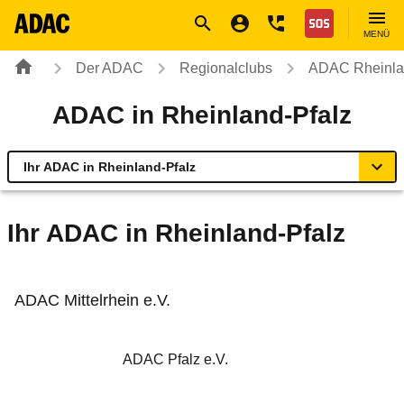
Navigation
Suche
Seiteninhalt
Fußzeile
Nothilfe
MENÜ
Der ADAC
Regionalclubs
ADAC Rheinla
ADAC in Rheinland-Pfalz
Ihr ADAC in Rheinland-Pfalz
Übersicht
Ihr ADAC in Rheinland-Pfalz
Geschäftsstellen & Reisebüros
ADAC Mittelrhein e.V.
Urlaub & Touristik
ADAC Pfalz e.V.
Sicherheit & Mobilität