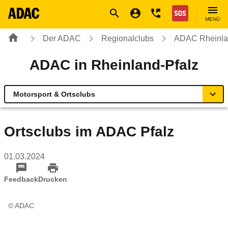
Navigation
Suche
Seiteninhalt
Fußzeile
Nothilfe
MENÜ
Der ADAC
Regionalclubs
ADAC Rheinla
ADAC in Rheinland-Pfalz
Motorsport & Ortsclubs
Übersicht
Ortsclubs im ADAC Pfalz
Geschäftsstellen & Reisebüros
01.03.2024
Urlaub & Touristik
Feedback
Drucken
Sicherheit & Mobilität
© ADAC