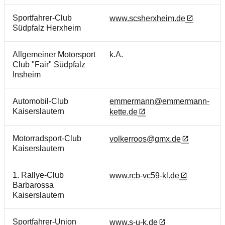
Sportfahrer-Club
www.scsherxheim.de
Südpfalz Herxheim
Allgemeiner Motorsport
k.A.
Club "Fair" Südpfalz
Insheim
Automobil-Club
emmermann@emmermann-
Kaiserslautern
kette.de
Motorradsport-Club
volkerroos@gmx.de
Kaiserslautern
1. Rallye-Club
www.rcb-vc59-kl.de
Barbarossa
Kaiserslautern
Sportfahrer-Union
www.s-u-k.de