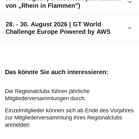
von „Rhein in Flammen”)
weitere Informationen
7. bis 9. August 2026, ADAC Area am
28. - 30. August 2026 | GT World
Deutschen Eck / Esther-Bejarano-Straße
Challenge Europe Powered by AWS
In der ADAC Area warten spannende Abenteuer auf
Nürburgring
unsere kleinen Gäste: Lassen Sie Ihre Kinder in
fantastische Welten eintauchen beim
Kinderschminken, sich in der Hüpfburg austoben
oder die SUP-Bahn erobern. Ein Tag voller Spaß
Das könnte Sie auch interessieren:
und Freude für die ganze Familie ist garantiert!
Bühnenprogramm
Die Regionalclubs führen jährliche
Mitgliederversammlungen durch.
Das vielseitige Bühnenprogramm bietet
Unterhaltung für Jung und Alt:
Einzelmitglieder können sich ab Ende des Vorjahres
zur Mitgliederversammlung ihres Regionalclubs
anmelden
Local Stage
Genießen Sie die beeindruckenden Talente von