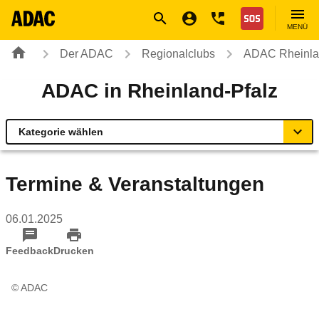
Navigation
Suche
Seiteninhalt
Fußzeile
Nothilfe
MENÜ
Der ADAC
Regionalclubs
ADAC Rheinla
ADAC in Rheinland-Pfalz
Kategorie wählen
Übersicht
Termine & Veranstaltungen
Geschäftsstellen & Reisebüros
06.01.2025
Urlaub & Touristik
Feedback
Drucken
Sicherheit & Mobilität
© ADAC