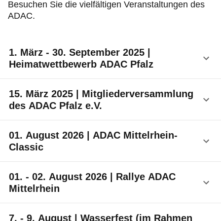
Service & Beratung
Besuchen Sie die vielfältigen Veranstaltungen des
ADAC.
Motorsport & Ortsclubs
1. März - 30. September 2025 |
Ihr ADAC in Rheinland-Pfalz
Heimatwettbewerb ADAC Pfalz
70
. Heimatwettbewerb des ADAC Pfalz "Mühlen
15. März 2025 | Mitgliederversammlung
in der Pfalz"
des ADAC Pfalz e.V.
Mit 18 Suchaufgaben schicken wir Sie jedes Jahr
Ort: CongressForum, Frankenthal
erneut auf die Reise durch die Pfalz. Wer
01. August 2026 | ADAC Mittelrhein-
bis zum 30. September mindestens fünf Suchziele
Classic
findet und die Fragen
richtig beantwortet, erhält gegen ein Nenngeld von
Bad Ems
01. - 02. August 2026 | Rallye ADAC
10 Euro (8 Euro für
Mittelrhein
ADAC Mitglieder) eine Erinnerungsplakette - je
nach Punktezahl in Gold,
Silber oder Bronze.
7. - 9. August | Wasserfest (im Rahmen