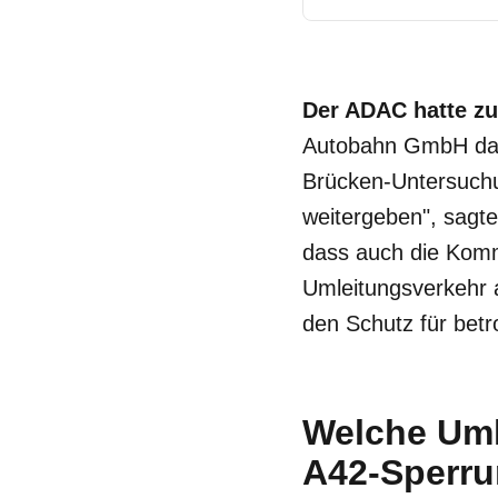
Der ADAC hatte zu
Autobahn GmbH dar
Brücken-Untersuchu
weitergeben", sagte
dass auch die Komm
Umleitungsverkehr 
den Schutz für bet
Welche Uml
A42-Sperru