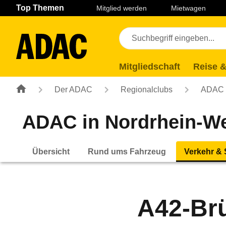
Navigation
Suche
Seiteninhalt
Fußzeile
Top Themen
Mitglied werden
Mietwagen
Mitgliedschaft
Reise &
Der ADAC
Regionalclubs
ADAC N
ADAC in Nordrhein-We
Übersicht
Rund ums Fahrzeug
Verkehr & 
A42-Brü