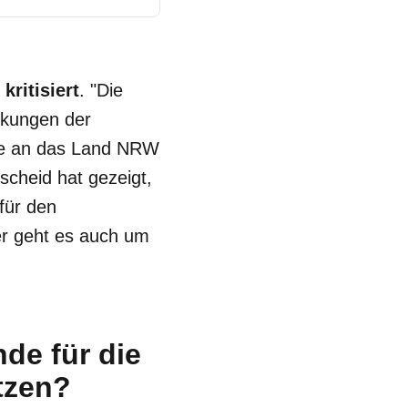
ritisiert
. "Die
rkungen der
wie an das Land NRW
scheid hat gezeigt,
für den
er geht es auch um
de für die
tzen?