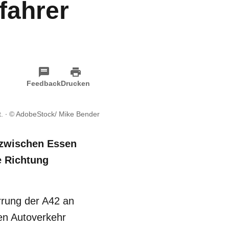
fahrer
Feedback
Drucken
.
© AdobeStock/ Mike Bender
 zwischen Essen
e Richtung
errung der A42 an
en Autoverkehr