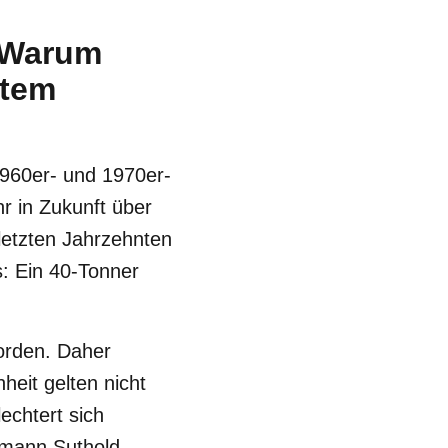
 Warum
htem
1960er- und 1970er-
r in Zukunft über
 letzten Jahrzehnten
s: Ein 40-Tonner
worden. Daher
eit gelten nicht
echtert sich
hmann Suthold.