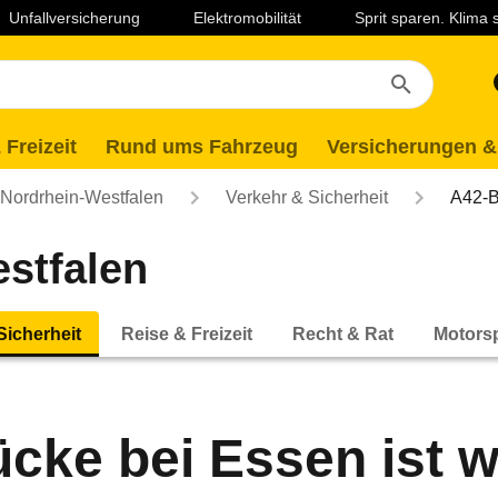
Unfallversicherung
Elektromobilität
Sprit sparen. Klima
 Freizeit
Rund ums Fahrzeug
Versicherungen &
ordrhein-Westfalen
Verkehr & Sicherheit
A42-B
stfalen
Sicherheit
Reise & Freizeit
Recht & Rat
Motorsp
cke bei Essen ist w