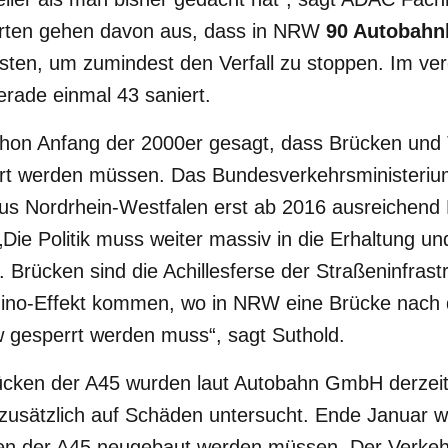
rten gehen davon aus, dass in NRW
90 Autobahn
sten, um zumindest den Verfall zu stoppen. Im ve
erade einmal 43 saniert.
chon Anfang der 2000er gesagt, dass Brücken und 
ert werden müssen. Das Bundesverkehrsministerium
us Nordrhein-Westfalen erst ab 2016 ausreichend 
 „Die Politik muss weiter massiv in die Erhaltung 
 Brücken sind die Achillesferse der Straßeninfrastru
ino-Effekt kommen, wo in NRW eine Brücke nach 
 gesperrt werden muss“, sagt Suthold.
ücken der A45 wurden laut Autobahn GmbH derzei
 zusätzlich auf Schäden untersucht. Ende Januar 
cken der A45 neugebaut werden müssen. Der Verkeh