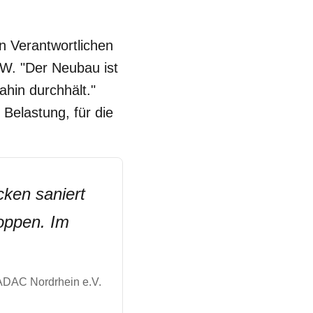
en Verantwortlichen
RW. "Der Neubau ist
ahin durchhält."
Belastung, für die
ken saniert
oppen. Im
ADAC Nordrhein e.V.